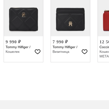
9 990 ₽
7 990 ₽
12 5
Tommy Hilfiger
/
Tommy Hilfiger
/
Coccin
Кошелек
Визитница
Коше
META