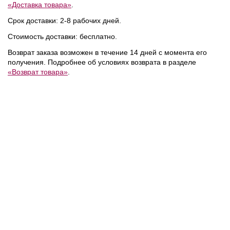
«Доставка товара»
.
NEW
NEW
NEW
Срок доставки: 2-8 рабочих дней.
Стоимость доставки: бесплатно.
Возврат заказа возможен в течение 14 дней с момента его
получения. Подробнее об условиях возврата в разделе
«Возврат товара»
.
21 990 ₽
28 000 ₽
Tommy Hilfiger
/
Coccinelle
/
Сумка
Сумка
C-ME LOCK
NEW
NEW
NEW