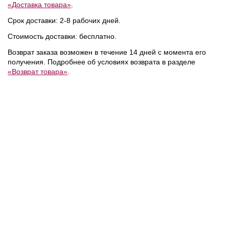
«Доставка товара»
.
NEW
NEW
NEW
Срок доставки: 2-8 рабочих дней.
Стоимость доставки: бесплатно.
Возврат заказа возможен в течение 14 дней с момента его
получения. Подробнее об условиях возврата в разделе
«Возврат товара»
.
11 300 ₽
12 800 ₽
Coccinelle
/
Coccinelle
/
Визитница
Кошелек
FT
METALLIC SOFT
METALLIC SOFT
NEW
NEW