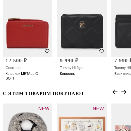
12 500 ₽
9 990 ₽
7 990 
Coccinelle
Tommy Hilfiger
Tommy Hil
Кошелек METALLIC
Кошелек
Визитниц
SOFT
С ЭТИМ ТОВАРОМ ПОКУПАЮТ
NEW
NEW