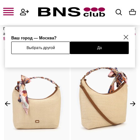
Главная
Женская одежда, обувь и аксессуары
Женские сумки и
аксессуары
Женские сумки
Женские сумки с ручками
Сумка
Ваш город — Москва?
SACK
Выбрать другой
Да
%