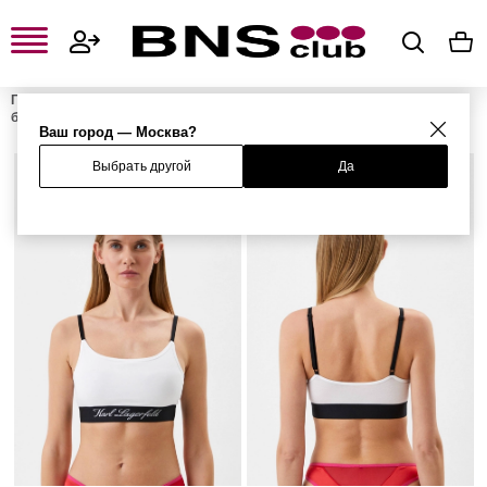
Главная
Женская одежда, обувь и аксессуары
Женское нижнее
белье
Бюстгальтеры
Женские бралетты
Бюстгальтер
Ваш город — Москва?
Выбрать другой
Да
%