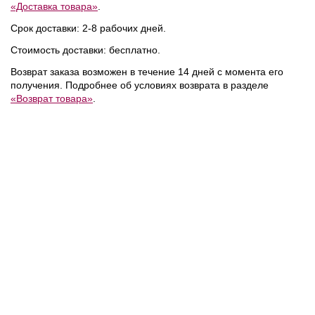
«Доставка товара»
.
Срок доставки: 2-8 рабочих дней.
NEW
NEW
NEW
Стоимость доставки: бесплатно.
Возврат заказа возможен в течение 14 дней с момента его
получения. Подробнее об условиях возврата в разделе
«Возврат товара»
.
24 990 ₽
19 990 ₽
/
Tommy Hilfiger
/
Tommy Hilfiger
/
Рюкзак
Сумка
NEW
NEW
NEW