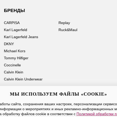
БРЕНДЫ
CARPISA
Replay
Karl Lagerfeld
Ruck&Maul
Karl Lagerfeld Jeans
DKNY
Michael Kors
Tommy Hilfiger
Coccinelle
Calvin Klein
Calvin Klein Underwear
МЫ ИСПОЛЬЗУЕМ ФАЙЛЫ «COOKIE»
боты сайта, сохранения ваших настроек, персонализации сервисов
Ваше имя
Email
информации о мероприятиях и иных рекламно-информационных м
а обработку файлов cookie в соответствии с
Политикой обработки 
Нажимая на кнопку «Отправить», вы принимаете условия
Публичной оферты