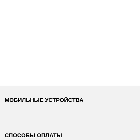
12 600 ₽
10 200 ₽
DKNY
/
DKNY
/
TG
Косметичка
Косметичка
SARAH
SARAH
МОБИЛЬНЫЕ УСТРОЙСТВА
СПОСОБЫ ОПЛАТЫ