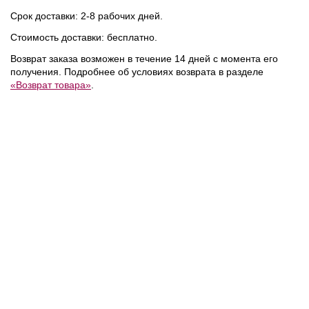
Срок доставки: 2-8 рабочих дней.
Стоимость доставки: бесплатно.
3 250 ₽
7 200 ₽
6 500 ₽
Возврат заказа возможен в течение 14 дней с момента его
Calvin Klein
Calvin Klein
получения. Подробнее об условиях возврата в разделе
Underwear
/
Underwear
/
«Возврат товара»
.
Бюстгальтер
Бюстгальтер