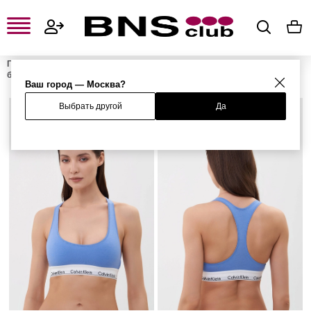
Главная
Женская одежда, обувь и аксессуары
Женское нижнее
белье
Бюстгальтеры
Женские бралетты
Бюстгальтер
Ваш город — Москва?
Выбрать другой
Да