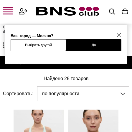
Главная
Женская одежда, обувь и аксессуары
Женское нижнее
белье
Бюстгальтеры
Женские бралетты
Ваш город — Москва?
ЖЕНСКИЕ БРАЛЕТТЫ
Выбрать другой
Да
Фильтры
Найдено 28 товаров
Сортировать:
по популярности