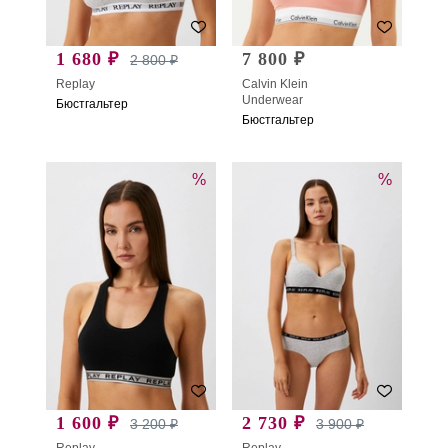
1 680 ₽
7 800 ₽
2 800 ₽
Replay
Calvin Klein
Underwear
Бюстгальтер
Бюстгальтер
%
%
1 600 ₽
2 730 ₽
3 200 ₽
3 900 ₽