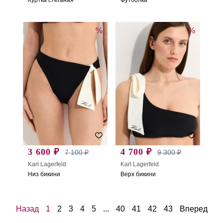
%
%
3 600 ₽
4 700 ₽
7 100 ₽
9 300 ₽
Karl Lagerfeld
Karl Lagerfeld
Низ бикини
Верх бикини
Назад
1
2
3
4
5
...
40
41
42
43
Вперед