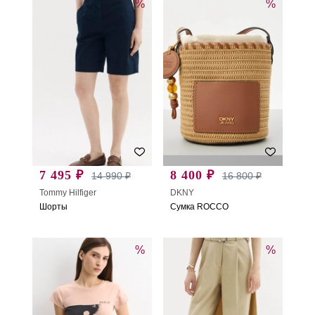
%
%
7 495 ₽
8 400 ₽
14 990 ₽
16 800 ₽
Tommy Hilfiger
DKNY
Шорты
Сумка ROCCO
%
%