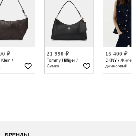
00 ₽
21 990 ₽
15 400 ₽
 Klein
/
Tommy Hilfiger
/
DKNY
/
Жилет
а
Сумка
джинсовый
БРЕНДЫ