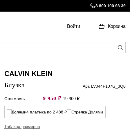
8 800 100 93 39
Войти
Корзина
CALVIN KLEIN
Блузка
Арт. LV044F107G_3Q0
9 950
₽
19 900 ₽
Стоимость
4 платежа по 2 488 ₽
Таблица размеров