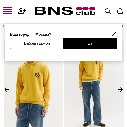
Главная
Мужская одежда, обувь и аксессуары
Мужская одежда
Мужские свитшоты и худи
Мужские худи
Худи
Ваш город — Москва?
Выбрать другой
Да