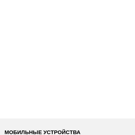
7 900 ₽
7 990 ₽
/
Replay
/
Футболка
Tommy Hilfiger
/
Ремень
МОБИЛЬНЫЕ УСТРОЙСТВА