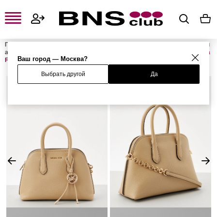
Главная
Женская одежда, обувь и аксессуары
Женские сумки и
аксессуары
Женские сумки
Женские сумки с ручками
Сумка
Ваш город — Москва?
FREDDIE
Выбрать другой
Да