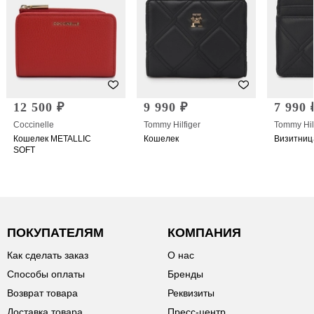
12 500 ₽
9 990 ₽
7 990 
Coccinelle
Tommy Hilfiger
Tommy Hil
Кошелек METALLIC
Кошелек
Визитниц
SOFT
ПОКУПАТЕЛЯМ
КОМПАНИЯ
Как сделать заказ
О нас
Способы оплаты
Бренды
Возврат товара
Реквизиты
Доставка товара
Пресс-центр