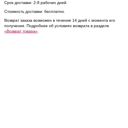
Срок доставки: 2-8 рабочих дней.
Стоимость доставки: бесплатно.
Возврат заказа возможен в течение 14 дней с момента его
получения. Подробнее об условиях возврата в разделе
«Возврат товара»
.
NEW
NEW
NEW
21 990 ₽
28 000 ₽
Tommy Hilfiger
/
Coccinelle
/
Сумка
Сумка
C-ME LOCK