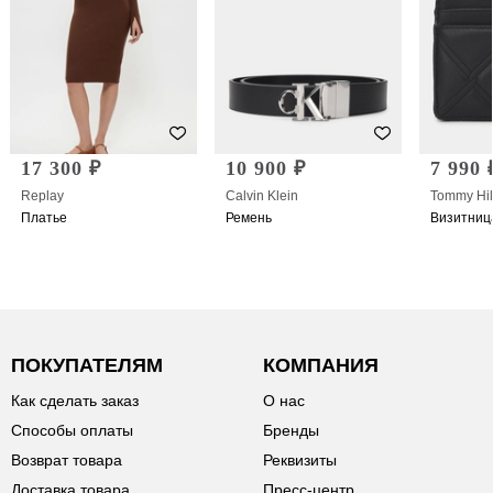
17 300 ₽
10 900 ₽
7 990 
Replay
Calvin Klein
Tommy Hil
Платье
Ремень
Визитниц
ПОКУПАТЕЛЯМ
КОМПАНИЯ
Как сделать заказ
О нас
Способы оплаты
Бренды
Возврат товара
Реквизиты
Доставка товара
Пресс-центр