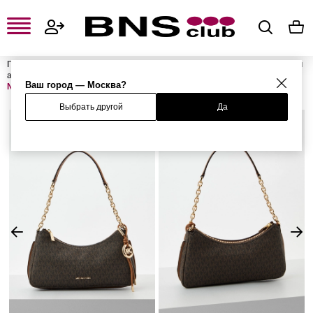
Главная
Женская одежда, обувь и аксессуары
Женские сумки и
аксессуары
Женские сумки
Женские сумки на плечо
Сумка
Ваш город — Москва?
NOLITA
Выбрать другой
Да