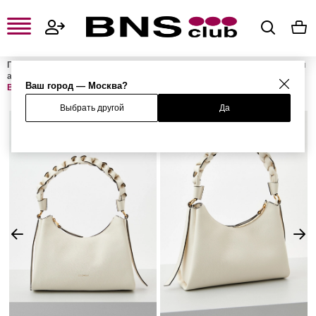
Главная
Женская одежда, обувь и аксессуары
Женские сумки и
аксессуары
Женские сумки
Женские сумки на плечо
Сумка
Ваш город — Москва?
BOHEME
Выбрать другой
Да
%