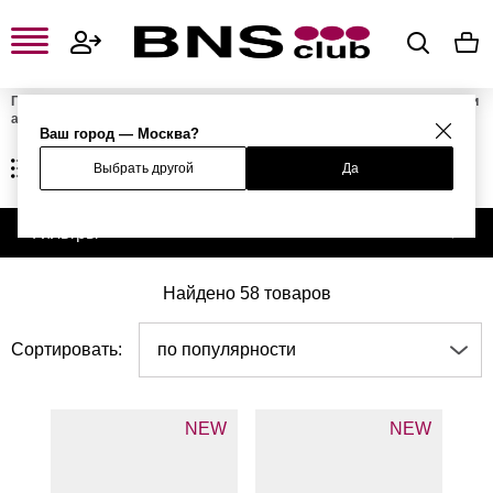
Главная
Мужская одежда, обувь и аксессуары
Мужские сумки и
аксессуары
Мужские ремни
Ваш город — Москва?
МУЖСКИЕ РЕМНИ
Выбрать другой
Да
Фильтры
Найдено 58 товаров
Сортировать:
по популярности
NEW
NEW