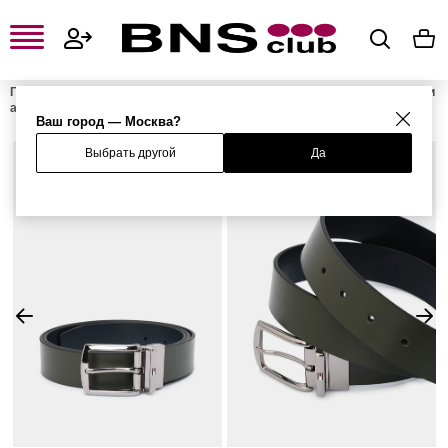
Главная
Мужская одежда, обувь и аксессуары
Мужские сумки и
аксессуары
Мужские ремни
Ремень двусторонний
Ваш город — Москва?
Выбрать другой
Да