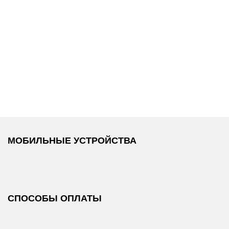
15 990 ₽
18 990 ₽
Tommy Hilfiger
/
Tommy Hilfiger
/
Джинсы
Брюки
МОБИЛЬНЫЕ УСТРОЙСТВА
СПОСОБЫ ОПЛАТЫ