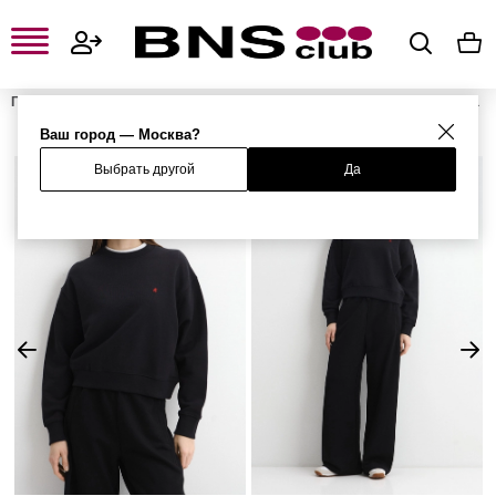
Главная
Женская одежда, обувь и аксессуары
Женская одежда
Женские свитшоты и худи
Женские свитшоты
Свитшот
Ваш город — Москва?
Выбрать другой
Да
%