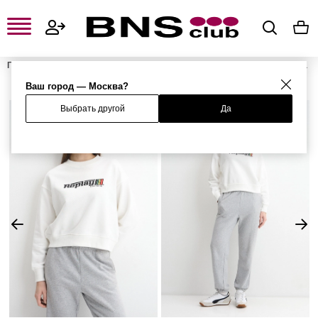
Главная
Женская одежда, обувь и аксессуары
Женская одежда
Женские свитшоты и худи
Женские свитшоты
Свитшот
Ваш город — Москва?
Выбрать другой
Да
%