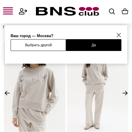
Главная
Женская одежда, обувь и аксессуары
Женская одежда
Женские свитшоты и худи
Женские свитшоты
Свитшот
Ваш город — Москва?
Выбрать другой
Да
%