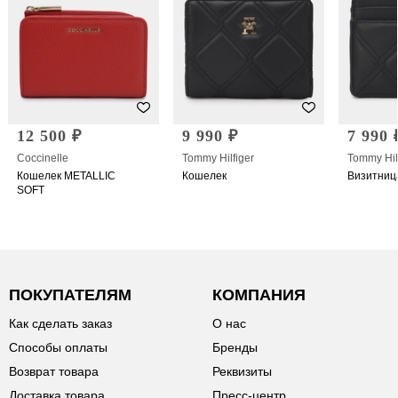
12 500 ₽
9 990 ₽
7 990 
Coccinelle
Tommy Hilfiger
Tommy Hil
Кошелек METALLIC
Кошелек
Визитниц
SOFT
ПОКУПАТЕЛЯМ
КОМПАНИЯ
Как сделать заказ
О нас
Способы оплаты
Бренды
Возврат товара
Реквизиты
Доставка товара
Пресс-центр