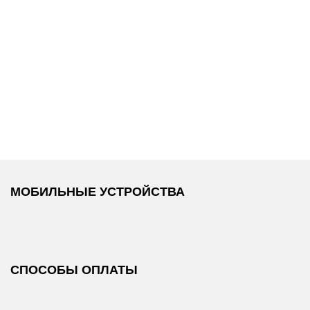
7 900 ₽
7 990 ₽
/
Replay
/
Футболка
Tommy Hilfiger
/
Ремень
МОБИЛЬНЫЕ УСТРОЙСТВА
СПОСОБЫ ОПЛАТЫ