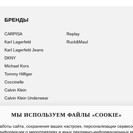
БРЕНДЫ
CARPISA
Replay
Karl Lagerfeld
Ruck&Maul
Karl Lagerfeld Jeans
DKNY
Michael Kors
Tommy Hilfiger
Coccinelle
Calvin Klein
Calvin Klein Underwear
МЫ ИСПОЛЬЗУЕМ ФАЙЛЫ «COOKIE»
боты сайта, сохранения ваших настроек, персонализации сервисов
Ваше имя
Email
информации о мероприятиях и иных рекламно-информационных м