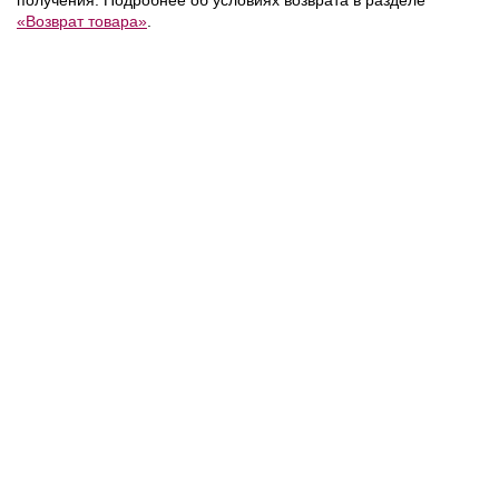
«Возврат товара»
.
NEW
NEW
NEW
18 700 ₽
21 800 ₽
/
Calvin Klein
/
Calvin Klein
/
Сумка
Сумка