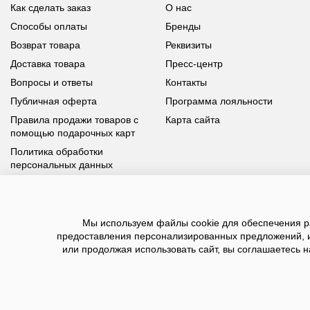
Как сделать заказ
О нас
Способы оплаты
Бренды
Возврат товара
Реквизиты
Доставка товара
Пресс-центр
Вопросы и ответы
Контакты
Публичная оферта
Программа лояльности
Правила продажи товаров с
Карта сайта
помощью подарочных карт
Политика обработки
персональных данных
У вас возникли вопросы?
Мы используем файлы cookie для обеспечения ра
Позвоните нам по телефону
8 800 100 93 39
или заполните
предоставления персонализированных предложений, 
форму, мы обязательно с вами свяжемся
или продолжая использовать сайт, вы соглашаетесь н
2026 ©BNSGroup — интернет-магазин модной о