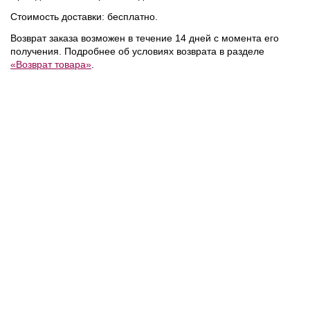
Стоимость доставки: бесплатно.
Возврат заказа возможен в течение 14 дней с момента его
получения. Подробнее об условиях возврата в разделе
«Возврат товара»
.
18 700 ₽
21 800 ₽
/
Calvin Klein
/
Calvin Klein
/
Сумка
Сумка
NEW
NEW
NEW