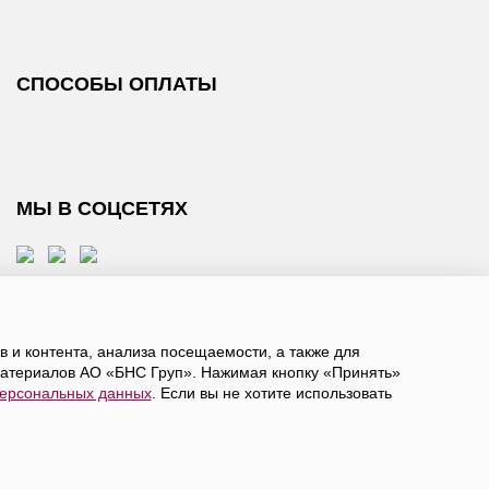
СПОСОБЫ ОПЛАТЫ
МЫ В СОЦСЕТЯХ
 и контента, анализа посещаемости, а также для
атериалов АО «БНС Груп». Нажимая кнопку «Принять»
персональных данных
. Если вы не хотите использовать
, даете
согласие на обработку персональных данных
а в ограниченное количество городов России.