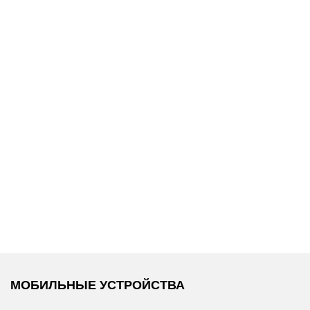
17 000 ₽
17 000 ₽
Coccinelle
/
Coccinelle
/
Платок
Платок
МОБИЛЬНЫЕ УСТРОЙСТВА