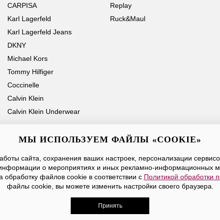
CARPISA
Replay
Karl Lagerfeld
Ruck&Maul
Karl Lagerfeld Jeans
DKNY
Michael Kors
Tommy Hilfiger
Coccinelle
Calvin Klein
Calvin Klein Underwear
МЫ ИСПОЛЬЗУЕМ ФАЙЛЫ «COOKIE»
боты сайта, сохранения ваших настроек, персонализации сервисов
Ваше имя
Email
информации о мероприятиях и иных рекламно-информационных м
а обработку файлов cookie в соответствии с
Политикой обработки 
Нажимая на кнопку «Отправить», вы принимаете условия
Публичной оферты
файлы cookie, вы можете изменить настройки своего браузера.
Принять
дежды, обуви и аксессуаров. Все права защищены. Доставк