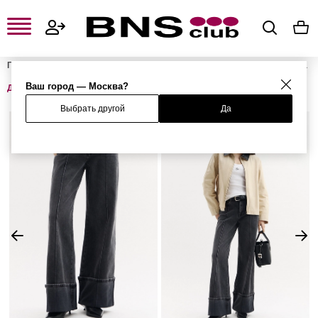
Главная
Женская одежда, обувь и аксессуары
Женская одежда
Женские джинсы
Женские широкие и расклешенные джинсы
Ваш город — Москва?
Джинсы
Выбрать другой
Да
%