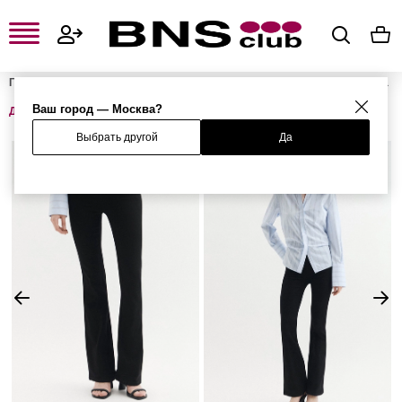
Главная
Женская одежда, обувь и аксессуары
Женская одежда
Женские джинсы
Женские широкие и расклешенные джинсы
Ваш город — Москва?
Джинсы
Выбрать другой
Да