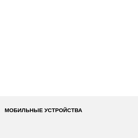
16 990 ₽
37 100 ₽
ка
Tommy Hilfiger
/
Coccinelle
/
Сумка
Сумка
C-ME
МОБИЛЬНЫЕ УСТРОЙСТВА