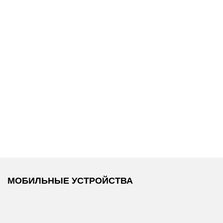
13 990 ₽
6 700 ₽
/
Tommy Hilfiger
/
Replay
/
Футболка
Сумка
МОБИЛЬНЫЕ УСТРОЙСТВА