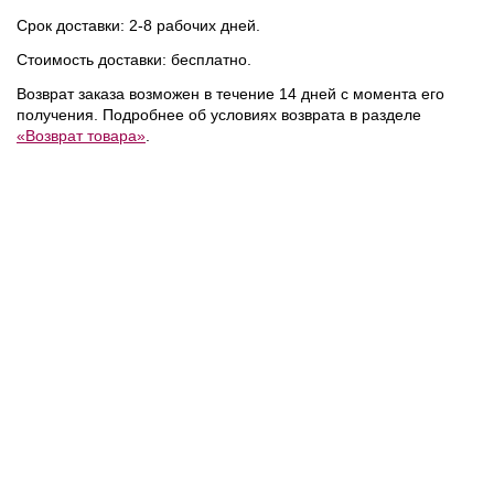
NEW
NEW
Срок доставки: 2-8 рабочих дней.
Стоимость доставки: бесплатно.
Возврат заказа возможен в течение 14 дней с момента его
получения. Подробнее об условиях возврата в разделе
«Возврат товара»
.
11 400 ₽
14 990 ₽
/
Karl Lagerfeld
Tommy Hilfiger
/
Jeans
/
Рубашка
Рубашка
NEW
NEW
NEW