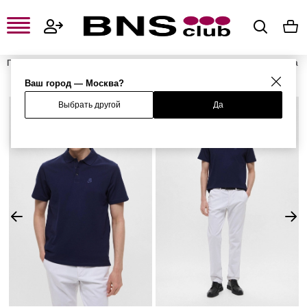
Главная
Мужская одежда, обувь и аксессуары
Мужская одежда
Мужские футболки и поло
Мужские поло
Поло
Ваш город — Москва?
Выбрать другой
Да
%