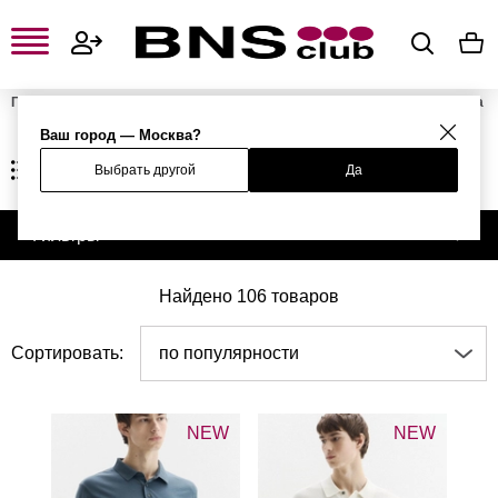
Главная
Мужская одежда, обувь и аксессуары
Мужская одежда
Мужские футболки и поло
Мужские поло
Ваш город — Москва?
МУЖСКИЕ ПОЛО
Выбрать другой
Да
Фильтры
Найдено 106 товаров
Сортировать:
по популярности
NEW
NEW