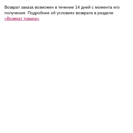
Возврат заказа возможен в течение 14 дней с момента его
получения. Подробнее об условиях возврата в разделе
«Возврат товара»
.
24 990 ₽
19 990 ₽
/
Tommy Hilfiger
/
Tommy Hilfiger
/
Рюкзак
Сумка
NEW
NEW
NEW