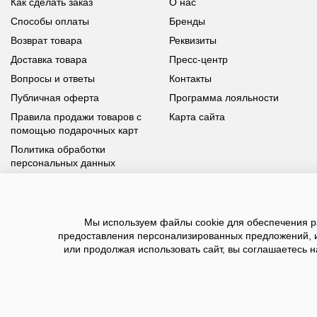
Как сделать заказ
О нас
Способы оплаты
Бренды
Возврат товара
Реквизиты
Доставка товара
Пресс-центр
Вопросы и ответы
Контакты
Публичная оферта
Программа лояльности
Правила продажи товаров с
Карта сайта
помощью подарочных карт
Политика обработки
персональных данных
У вас возникли вопросы?
Мы используем файлы cookie для обеспечения ра
Позвоните нам по телефону
8 800 100 93 39
или заполните
предоставления персонализированных предложений, 
форму, мы обязательно с вами свяжемся
или продолжая использовать сайт, вы соглашаетесь н
2026 ©BNSGroup — интернет-магазин модной о