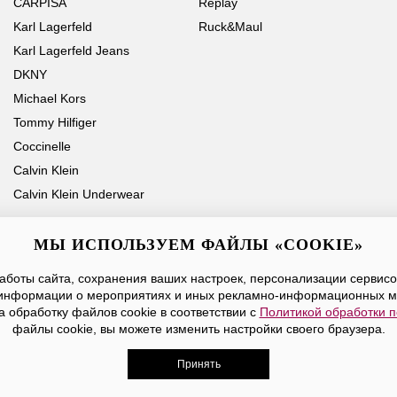
CARPISA
Replay
Karl Lagerfeld
Ruck&Maul
Karl Lagerfeld Jeans
DKNY
Michael Kors
Tommy Hilfiger
Coccinelle
Calvin Klein
Calvin Klein Underwear
МЫ ИСПОЛЬЗУЕМ ФАЙЛЫ «COOKIE»
боты сайта, сохранения ваших настроек, персонализации сервисов
Ваше имя
Email
информации о мероприятиях и иных рекламно-информационных м
а обработку файлов cookie в соответствии с
Политикой обработки 
Нажимая на кнопку «Отправить», вы принимаете условия
Публичной оферты
файлы cookie, вы можете изменить настройки своего браузера.
Принять
дежды, обуви и аксессуаров. Все права защищены. Доставк