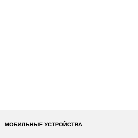
9 000 ₽
17 000 ₽
Coccinelle
/
Coccinelle
/
Ремень для сумки
Платок
МОБИЛЬНЫЕ УСТРОЙСТВА