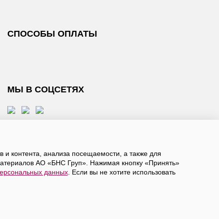
СПОСОБЫ ОПЛАТЫ
МЫ В СОЦСЕТЯХ
 и контента, анализа посещаемости, а также для
атериалов АО «БНС Груп». Нажимая кнопку «Принять»
персональных данных
. Если вы не хотите использовать
, даете
согласие на обработку персональных данных
а в ограниченное количество городов России.