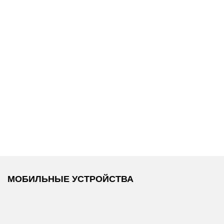
6 990 ₽
6 990 ₽
Tommy Hilfiger
/
Tommy Hilfiger
/
Футболка
Футболка
МОБИЛЬНЫЕ УСТРОЙСТВА