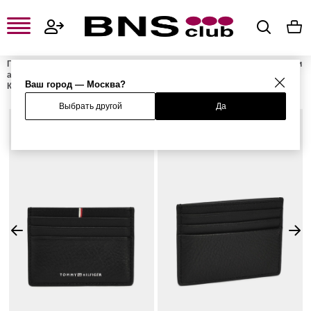
Главная
Мужская одежда, обувь и аксессуары
Мужские сумки и
аксессуары
Мужские бумажники и визитницы
Мужские
Ваш город — Москва?
Картхолдеры
Картхолдер
Выбрать другой
Да
%