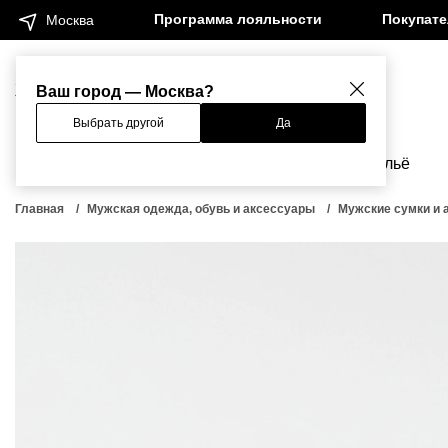
Программа лояльности
Покупат
Москва
Женщинам
Мужчинам
Ваш город — Москва?
Выбрать другой
Да
Новинки
Бренды
Одежда
Бельё
Главная
Мужская одежда, обувь и аксессуары
Мужские сумки и 