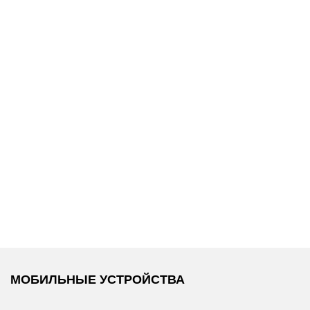
18 990 ₽
23 500 ₽
/
Tommy Hilfiger
/
Karl Lagerfeld
/
Рюкзак
Кеды
МОБИЛЬНЫЕ УСТРОЙСТВА