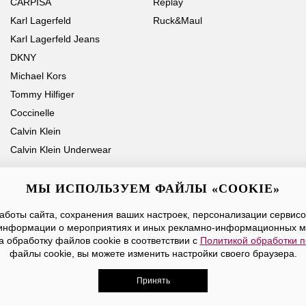
CARPISA
Replay
Karl Lagerfeld
Ruck&Maul
Karl Lagerfeld Jeans
DKNY
Michael Kors
Tommy Hilfiger
Coccinelle
Calvin Klein
Calvin Klein Underwear
МЫ ИСПОЛЬЗУЕМ ФАЙЛЫ «COOKIE»
боты сайта, сохранения ваших настроек, персонализации сервисов
Ваше имя
Email
информации о мероприятиях и иных рекламно-информационных м
а обработку файлов cookie в соответствии с
Политикой обработки 
Нажимая на кнопку «Отправить», вы принимаете условия
Публичной оферты
файлы cookie, вы можете изменить настройки своего браузера.
Принять
дежды, обуви и аксессуаров. Все права защищены. Доставк