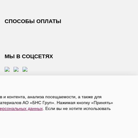
СПОСОБЫ ОПЛАТЫ
МЫ В СОЦСЕТЯХ
 и контента, анализа посещаемости, а также для
атериалов АО «БНС Груп». Нажимая кнопку «Принять»
персональных данных
. Если вы не хотите использовать
, даете
согласие на обработку персональных данных
а в ограниченное количество городов России.