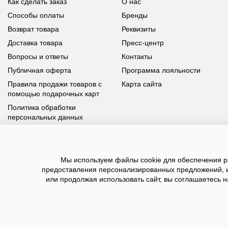
Как сделать заказ
О нас
Способы оплаты
Бренды
Возврат товара
Реквизиты
Доставка товара
Пресс-центр
Вопросы и ответы
Контакты
Публичная оферта
Программа лояльности
Правила продажи товаров с
Карта сайта
помощью подарочных карт
Политика обработки
персональных данных
У вас возникли вопросы?
Мы используем файлы cookie для обеспечения ра
Позвоните нам по телефону
8 800 100 93 39
или заполните
предоставления персонализированных предложений, 
форму, мы обязательно с вами свяжемся
или продолжая использовать сайт, вы соглашаетесь н
2026 ©BNSGroup — интернет-магазин модной о