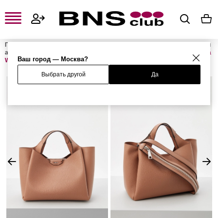
Главная
Женская одежда, обувь и аксессуары
Женские сумки и
аксессуары
Женские сумки
Женские сумки с ручками
Сумка
Ваш город — Москва?
WILLA
Выбрать другой
Да
%