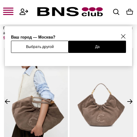
Главная
Женская одежда, обувь и аксессуары
Женские сумки и
аксессуары
Женские сумки
Женские сумки-шоперы
Сумка
Ваш город — Москва?
SMASH SUEDE
Выбрать другой
Да