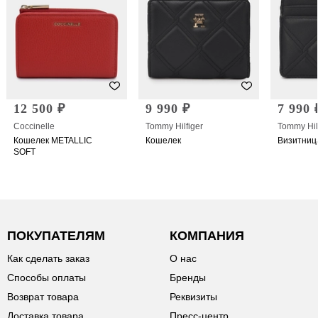
12 500 ₽
9 990 ₽
7 990 
Coccinelle
Tommy Hilfiger
Tommy Hil
Кошелек METALLIC
Кошелек
Визитниц
SOFT
ПОКУПАТЕЛЯМ
КОМПАНИЯ
Как сделать заказ
О нас
Способы оплаты
Бренды
Возврат товара
Реквизиты
Доставка товара
Пресс-центр