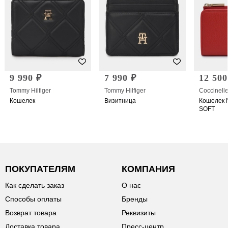
9 990 ₽
7 990 ₽
12 500
Tommy Hilfiger
Tommy Hilfiger
Coccinell
Кошелек
Визитница
Кошелек 
SOFT
ПОКУПАТЕЛЯМ
КОМПАНИЯ
Как сделать заказ
О нас
Способы оплаты
Бренды
Возврат товара
Реквизиты
Доставка товара
Пресс-центр