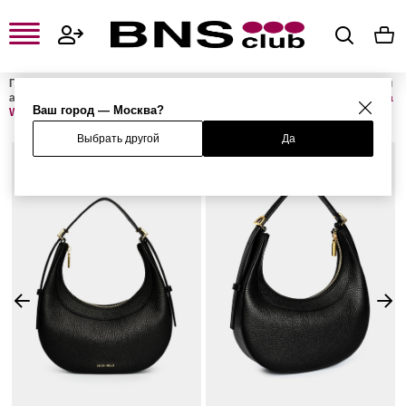
Главная
Женская одежда, обувь и аксессуары
Женские сумки и
аксессуары
Женские сумки
Женские сумки с ручками
Сумка
Ваш город — Москва?
WHISPER
Выбрать другой
Да