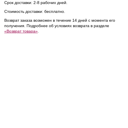
Срок доставки: 2-8 рабочих дней.
Стоимость доставки: бесплатно.
Возврат заказа возможен в течение 14 дней с момента его
получения. Подробнее об условиях возврата в разделе
«Возврат товара»
.
NEW
NEW
NEW
41 200 ₽
35 000 ₽
мка
Coccinelle
/
Сумка
Coccinelle
/
Сумка
TIGGY
BEAT
GENERATION