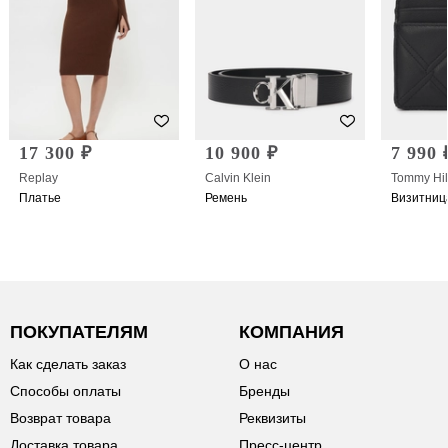
17 300 ₽
10 900 ₽
7 990 
Replay
Calvin Klein
Tommy Hil
Платье
Ремень
Визитниц
ПОКУПАТЕЛЯМ
КОМПАНИЯ
Как сделать заказ
О нас
Способы оплаты
Бренды
Возврат товара
Реквизиты
Доставка товара
Пресс-центр