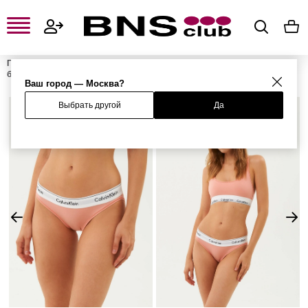
Главная
Женская одежда, обувь и аксессуары
Женское нижнее
белье
Женские трусы
Женские слипы
Трусы-слипы
Ваш город — Москва?
Выбрать другой
Да