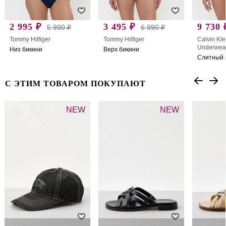
2 995 ₽
3 495 ₽
9 730 
5 990 ₽
6 990 ₽
Tommy Hilfiger
Tommy Hilfiger
Calvin Kle
Underwea
Низ бикини
Верх бикини
Слитный 
С ЭТИМ ТОВАРОМ ПОКУПАЮТ
NEW
NEW