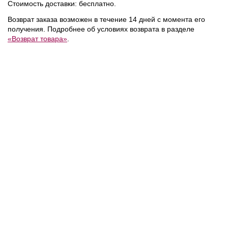
Стоимость доставки: бесплатно.
NEW
NEW
NEW
Возврат заказа возможен в течение 14 дней с момента его
получения. Подробнее об условиях возврата в разделе
«Возврат товара»
.
15 600 ₽
7 800 ₽
Calvin Klein
/
Поло
Calvin Klein
/
Футболка
NEW