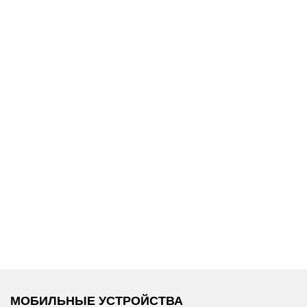
15 600 ₽
24 600 ₽
Calvin Klein
/
Karl Lagerfeld
/
Шорты
Кеды
МОБИЛЬНЫЕ УСТРОЙСТВА