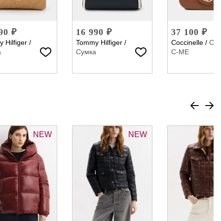
90 ₽
16 990 ₽
37 100 ₽
 Hilfiger
/
Tommy Hilfiger
/
Coccinelle
/
Су
а
Сумка
C-ME
NEW
NEW