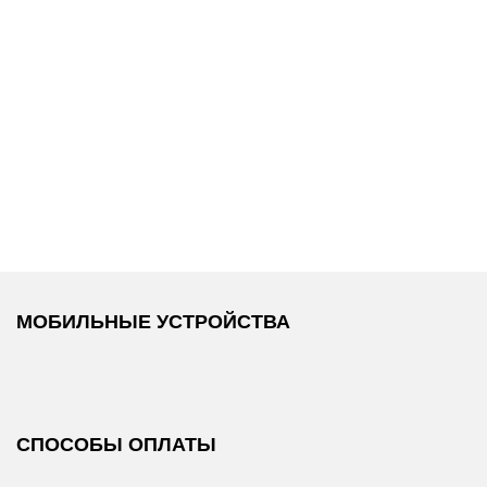
17 900 ₽
25 600 ₽
DKNY
/
Куртка
DKNY
/
Пальто
МОБИЛЬНЫЕ УСТРОЙСТВА
СПОСОБЫ ОПЛАТЫ