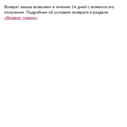
Возврат заказа возможен в течение 14 дней с момента его
получения. Подробнее об условиях возврата в разделе
«Возврат товара»
.
10 600 ₽
9 000 ₽
мка
Coccinelle
/
Coccinelle
/
Кошелек C-ME
Ремень для сумки
NEW
NEW
NEW