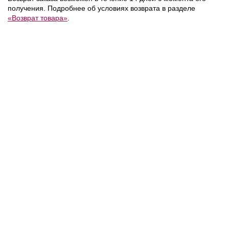
получения. Подробнее об условиях возврата в разделе
«Возврат товара»
.
12 500 ₽
13 990 ₽
Calvin Klein
/
Tommy Hilfiger
/
Сумка
Сумка