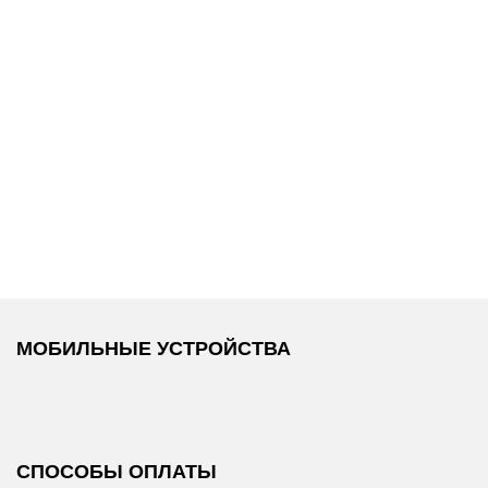
7 800 ₽
6 800 ₽
Calvin Klein
/
Karl Lagerfeld
Визитница
Jeans
/
Визитница
LOGO
МОБИЛЬНЫЕ УСТРОЙСТВА
СПОСОБЫ ОПЛАТЫ