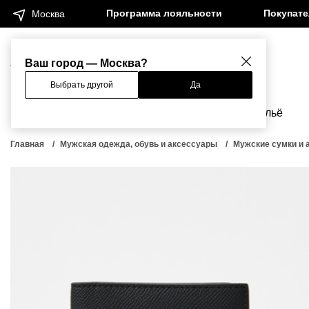
Программа лояльности
Покупат
Москва
Женщинам
Мужчинам
Ваш город — Москва?
Выбрать другой
Да
Новинки
Бренды
Одежда
Бельё
Главная
Мужская одежда, обувь и аксессуары
Мужские сумки и 